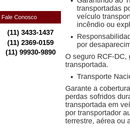
Garantindo ao T
transportadas po
veículo transpo
Fale Conosco
incêndio ou exp
(11) 3433-1437
Responsabilidade
(11) 2369-0159
por desapareci
(11) 99930-9890
O seguro RCF-DC, g
transportada.
Transporte Naci
Garante a cobertura
perdas sofridos du
transportada em veí
por transportador au
terrestre, aérea ou 