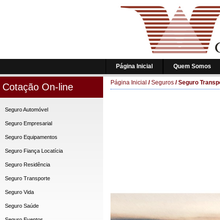
Página Inicial
Quem Somos
Página Inicial
/
Seguros
/
Seguro Transp
Cotação On-line
Seguro Automóvel
Seguro Empresarial
Seguro Equipamentos
Seguro Fiança Locatícia
Seguro Residência
Seguro Transporte
Seguro Vida
Seguro Saúde
Seguro Eventos